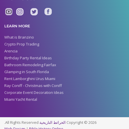
LEARN MORE
What is Branzino
Crypto Prop Trading
Arencia
Birthday Party Rental Ideas
Bathroom Remodeling Fairfax
Glamping in South Florida
Rent Lamborghini Urus Miami
Ray Coniff - Christmas with Coniff
Corporate Event Decoration Ideas
Miami Yacht Rental
Copyright © 2026
الخرائط التاريخية
All Rights Reserved.
Web Design
|
Bible History Online